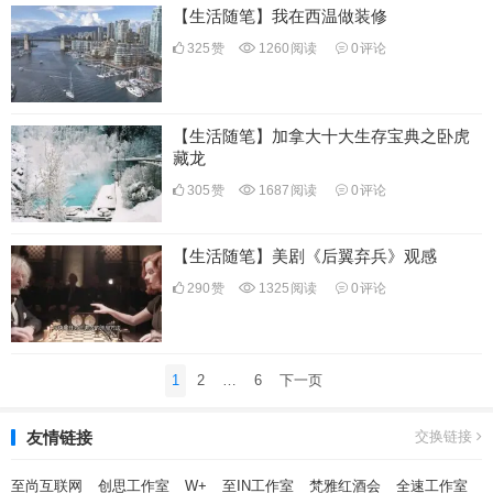
【生活随笔】我在西温做装修
325
赞
1260
阅读
0
评论
【生活随笔】加拿大十大生存宝典之卧虎
藏龙
305
赞
1687
阅读
0
评论
【生活随笔】美剧《后翼弃兵》观感
290
赞
1325
阅读
0
评论
文
1
2
…
6
下一页
章
分
友情链接
交换链接
页
至尚互联网
创思工作室
W+
至IN工作室
梵雅红酒会
全速工作室