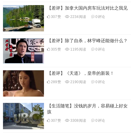
【差评】加拿大国内房车玩法对比之我见
307
赞
2234
阅读
0
评论
【差评】除了自杀，林宇峰还能做什么？
305
赞
1195
阅读
0
评论
【差评】《天道》，皇帝的新装！
289
赞
2190
阅读
0
评论
【生活随笔】没钱的岁月，容易碰上好女
孩
307
赞
3308
阅读
0
评论