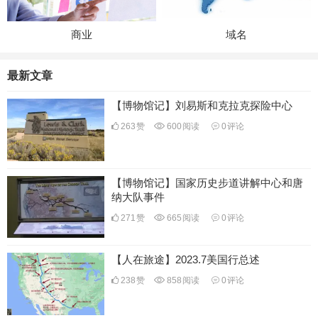
商业
域名
最新文章
【博物馆记】刘易斯和克拉克探险中心
263
赞
600
阅读
0
评论
【博物馆记】国家历史步道讲解中心和唐
纳大队事件
271
赞
665
阅读
0
评论
【人在旅途】2023.7美国行总述
238
赞
858
阅读
0
评论