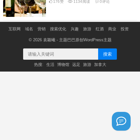
176
赞
1134
阅读
0
评论
互联网
域名
营销
搜索优化
兴趣
旅游
红酒
商业
投资
© 2026
袁颖曦
- 主题巴巴原创
WordPress主题
搜索
热搜:
生活
博物馆
远足
旅游
加拿大