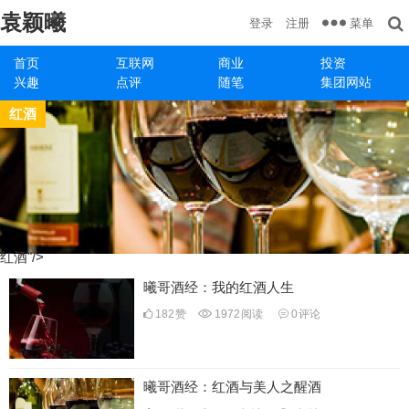
袁颖曦
菜单
登录
注册
首页
互联网
商业
投资
兴趣
点评
随笔
集团网站
红酒
红酒"/>
曦哥酒经：我的红酒人生
182
赞
1972
阅读
0
评论
曦哥酒经：红酒与美人之醒酒